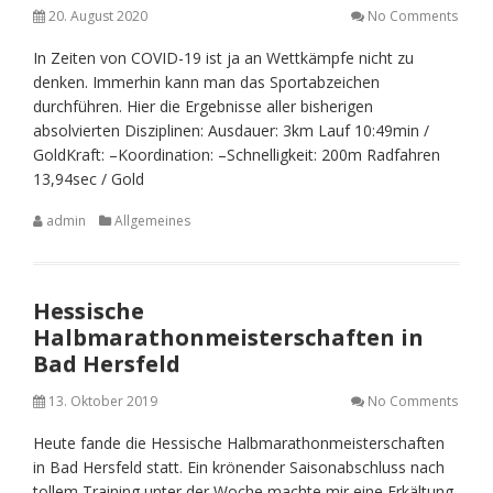
20. August 2020
No Comments
In Zeiten von COVID-19 ist ja an Wettkämpfe nicht zu
denken. Immerhin kann man das Sportabzeichen
durchführen. Hier die Ergebnisse aller bisherigen
absolvierten Disziplinen: Ausdauer: 3km Lauf 10:49min /
GoldKraft: –Koordination: –Schnelligkeit: 200m Radfahren
13,94sec / Gold
admin
Allgemeines
Hessische
Halbmarathonmeisterschaften in
Bad Hersfeld
13. Oktober 2019
No Comments
Heute fande die Hessische Halbmarathonmeisterschaften
in Bad Hersfeld statt. Ein krönender Saisonabschluss nach
tollem Training unter der Woche machte mir eine Erkältung