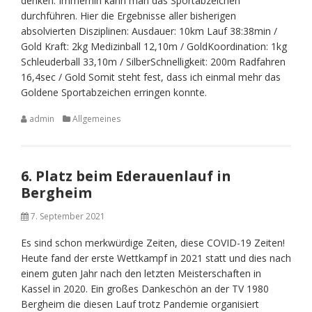
denken. Immerhin kann man das Sportabzeichen
durchführen. Hier die Ergebnisse aller bisherigen
absolvierten Disziplinen: Ausdauer: 10km Lauf 38:38min /
Gold Kraft: 2kg Medizinball 12,10m / GoldKoordination: 1kg
Schleuderball 33,10m / SilberSchnelligkeit: 200m Radfahren
16,4sec / Gold Somit steht fest, dass ich einmal mehr das
Goldene Sportabzeichen erringen konnte.
admin
Allgemeines
6. Platz beim Ederauenlauf in
Bergheim
7. September 2021
Es sind schon merkwürdige Zeiten, diese COVID-19 Zeiten!
Heute fand der erste Wettkampf in 2021 statt und dies nach
einem guten Jahr nach den letzten Meisterschaften in
Kassel in 2020. Ein großes Dankeschön an der TV 1980
Bergheim die diesen Lauf trotz Pandemie organisiert